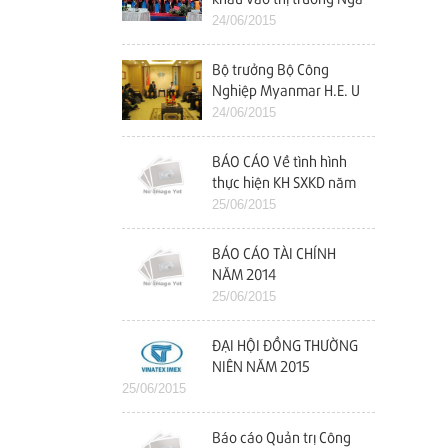
24/06/2015
Bộ trưởng Bộ Công
Nghiệp Myanmar H.E. U
Maung Myint Thăm và
24/06/2015
làm việc với Vinatex
BÁO CÁO Về tình hình
thực hiện KH SXKD năm
2014 và kế hoạch năm
25/06/2015
2015
BÁO CÁO TÀI CHÍNH
NĂM 2014
25/06/2015
ĐẠI HỘI ĐỒNG THƯỜNG
NIÊN NĂM 2015
25/06/2015
Báo cáo Quản trị Công