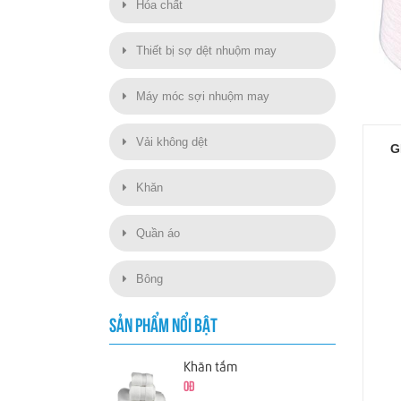
Hóa chất
Thiết bị sợ dệt nhuộm may
Máy móc sợi nhuộm may
Vải không dệt
G
Khăn
Quần áo
Bông
SẢN PHẨM NỔI BẬT
Khăn tắm
0đ