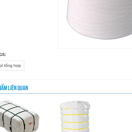
GS:
̣i tổng hợp
HẨM LIÊN QUAN