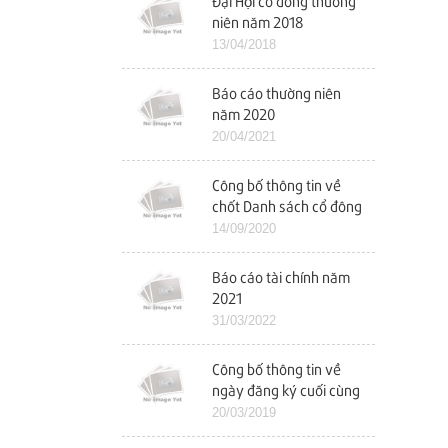
Đại Hội cổ đông thường
niên năm 2018
13/04/2018
Báo cáo thường niên
năm 2020
20/04/2021
Công bố thông tin về
chốt Danh sách cổ đông
để tổ chức ĐHCĐ bất
14/09/2020
thường
Báo cáo tài chính năm
2021
31/03/2022
Công bố thông tin về
ngày đăng ký cuối cùng
chốt danh sách cổ đông
20/03/2019
dự ĐHCĐ năm 2019