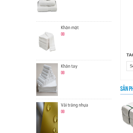
Khăn mặt
0đ
TA
Sơ
Khăn tay
0đ
SẢN P
Vải tráng nhựa
0đ