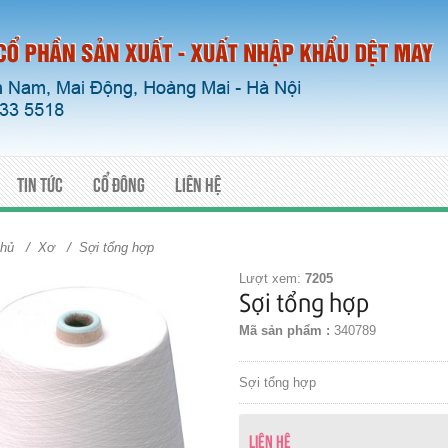
Tin tức
Cổ đông
Liên hệ
/
/
chủ
Xơ
Sợi tổng hợp
Lượt xem:
7205
Sợi tổng hợp
Mã sản phẩm :
340789
Sợi tổng hợp
Liên hệ