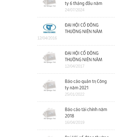
ty 6 tháng đầu năm
2024
24/07/2024
ĐẠI HỘI CỔ ĐÔNG
THƯỜNG NIÊN NĂM
12/04/2016
2016
ĐẠI HỘI CỔ ĐÔNG
THƯỜNG NIÊN NĂM
2017
12/04/2017
Báo cáo quản trị Công
ty năm 2021
25/01/2022
Báo cáo tài chính năm
2018
16/04/2019