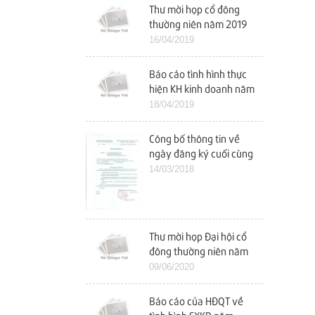
Thư mời họp cổ đông
thường niên năm 2019
16/04/2019
Báo cáo tình hình thực
hiện KH kinh doanh năm
2018 và KH kinh doanh
18/04/2019
năm 2019
Công bố thông tin về
ngày đăng ký cuối cùng
tham dự ĐHCĐ năm
14/03/2018
2018
Thư mời họp Đại hội cổ
đông thường niên năm
2020
09/06/2020
Báo cáo của HĐQT về