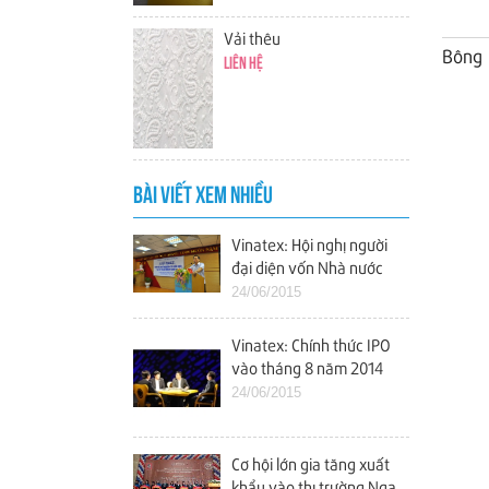
Vải thêu
Bông
Liên hệ
BÀI VIẾT XEM NHIỀU
Vinatex: Hội nghị người
đại diện vốn Nhà nước
tại các doanh nghiệp
24/06/2015
Vinatex: Chính thức IPO
vào tháng 8 năm 2014
24/06/2015
Cơ hội lớn gia tăng xuất
khẩu vào thị trường Nga