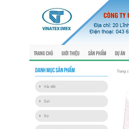
Trang chủ
Giới thiệu
Sản phẩm
Dự án
DANH MỤC SẢN PHẨM
Trang 
Vải dệt
Sợi
Xơ