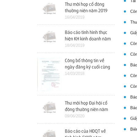
Tài 
Thư mời họp cổ đông
thường niên năm 2019
Công
16/04/2019
Thư 
Báo cáo tình hình thực
Giấy
hiện KH kinh doanh năm
Công
2018 và KH kinh doanh
18/04/2019
năm 2019
Công
Công bố thông tin về
Báo
ngày đăng ký cuối cùng
tham dự ĐHCĐ năm
14/03/2018
Công
2018
Công
Báo 
Thư mời họp Đại hội cổ
Báo 
đông thường niên năm
2020
09/06/2020
Giấy
Biên
Báo cáo của HĐQT về