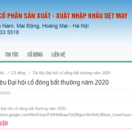
Tin tức
Cổ đông
Liên hệ
/
/
chủ
Cổ đông
Tài liệu Đại hội cổ đông bất thường năm 2020
liệu Đại hội cổ đông bất thường năm 2020
0/2020
u Đại hội cổ đông bất thường năm 2020 :
//drive.google.com/file/d/1nydT43H4dbupzFpQRgucUkHAAL9Rurw_/view?usp=
LUẬN