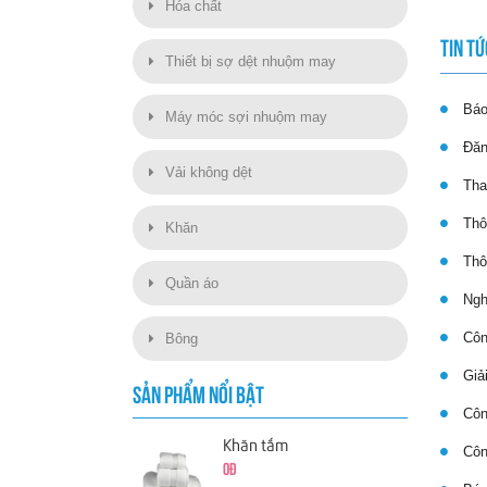
Hóa chất
TIN TỨ
Thiết bị sợ dệt nhuộm may
Báo 
Máy móc sợi nhuộm may
Đăng
Vải không dệt
Thay
Thôn
Khăn
Thôn
Quần áo
Nghị
Công
Bông
Giải
SẢN PHẨM NỔI BẬT
Công
Khăn tắm
Công
0đ