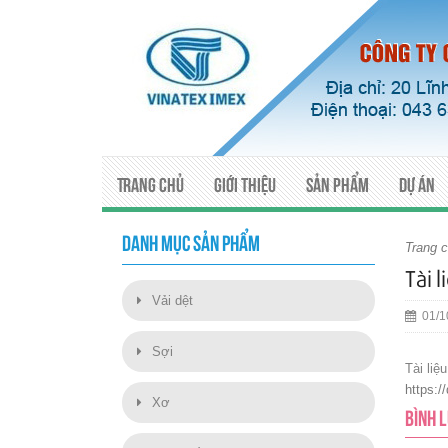
Trang chủ
Giới thiệu
Sản phẩm
Dự án
DANH MỤC SẢN PHẨM
Trang 
Tài 
Vải dệt
01/1
Sợi
Tài liệ
https:
Xơ
BÌNH 