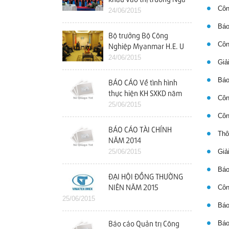
Công
24/06/2015
Báo 
Bộ trưởng Bộ Công
Công
Nghiệp Myanmar H.E. U
Maung Myint Thăm và
24/06/2015
Giải
làm việc với Vinatex
Báo
BÁO CÁO Về tình hình
thực hiện KH SXKD năm
Công
2014 và kế hoạch năm
25/06/2015
2015
Công
BÁO CÁO TÀI CHÍNH
Thôn
NĂM 2014
25/06/2015
Giải
Báo 
ĐẠI HỘI ĐỒNG THƯỜNG
Công
NIÊN NĂM 2015
25/06/2015
Báo 
Báo 
Báo cáo Quản trị Công