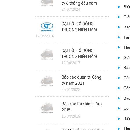
ty 6 tháng đầu năm
Biên
2024
24/07/2024
Giải
ĐẠI HỘI CỔ ĐÔNG
Báo
THƯỜNG NIÊN NĂM
12/04/2016
2016
Tài 
Thư 
ĐẠI HỘI CỔ ĐÔNG
THƯỜNG NIÊN NĂM
Giải
2017
12/04/2017
Báo 
Báo cáo quản trị Công
Công
ty năm 2021
Công
25/01/2022
Báo 
Báo cáo tài chính năm
Công
2018
16/04/2019
Biên
Thư 