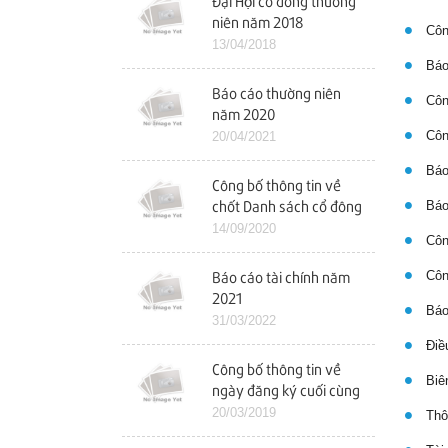
Đại Hội cổ đông thường
niên năm 2018
Công
13/04/2018
Báo
Báo cáo thường niên
Công
năm 2020
Công
20/04/2021
Báo 
Công bố thông tin về
Báo 
chốt Danh sách cổ đông
để tổ chức ĐHCĐ bất
14/09/2020
Công
thường
Công
Báo cáo tài chính năm
2021
Báo 
31/03/2022
Điều
Công bố thông tin về
Biên
ngày đăng ký cuối cùng
chốt danh sách cổ đông
20/03/2019
Thôn
dự ĐHCĐ năm 2019