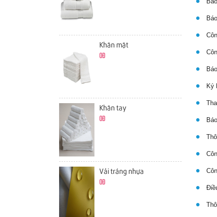
Báo
Báo 
Công
Khăn mặt
Công
0đ
Báo 
Ký h
Thay
Khăn tay
0đ
Báo 
Thôn
Công
Côn
Vải tráng nhựa
0đ
Điều
Thôn