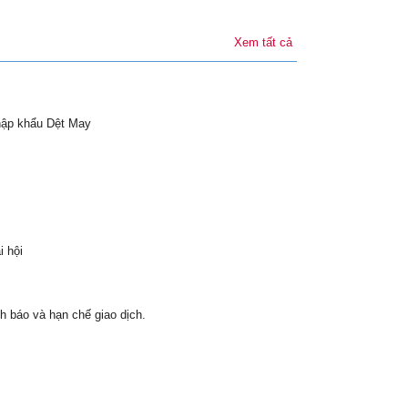
Xem tất cả
hập khẩu Dệt May
i hội
h báo và hạn chế giao dịch.