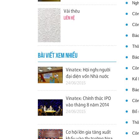
Nghị
Vải thêu
Công
Liên hệ
Công
Báo
Thôn
BÀI VIẾT XEM NHIỀU
Báo 
Công
Vinatex: Hội nghị người
đại diện vốn Nhà nước
Kế h
tại các doanh nghiệp
24/06/2015
Báo 
Vinatex: Chính thức IPO
Công
vào tháng 8 năm 2014
24/06/2015
Bổ s
Thôn
Cơ hội lớn gia tăng xuất
Công
khẩu vào thị trường Nga