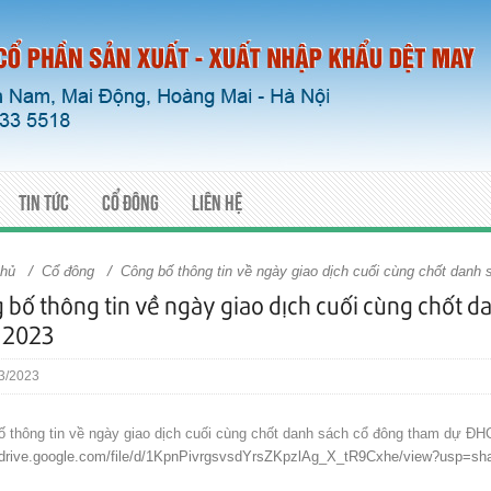
Tin tức
Cổ đông
Liên hệ
/
/
chủ
Cổ đông
Công bố thông tin về ngày giao dịch cuối cùng chốt dan
 bố thông tin về ngày giao dịch cuối cùng chốt 
 2023
3/2023
ố thông tin về ngày giao dịch cuối cùng chốt danh sách cổ đông tham dự Đ
//drive.google.com/file/d/1KpnPivrgsvsdYrsZKpzlAg_X_tR9Cxhe/view?usp=sha