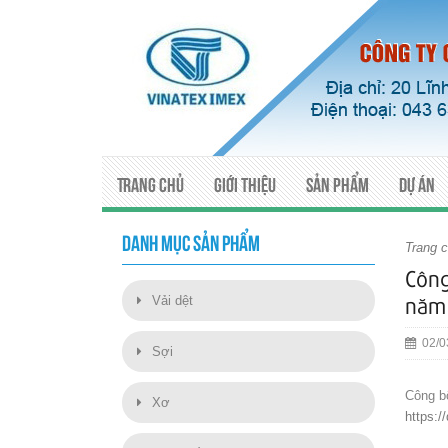
Trang chủ
Giới thiệu
Sản phẩm
Dự án
DANH MỤC SẢN PHẨM
Trang 
Công
Vải dệt
năm
02/0
Sợi
Công b
Xơ
https: