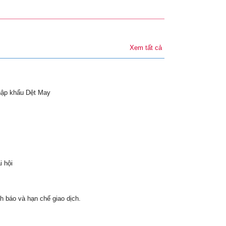
Xem tất cả
hập khẩu Dệt May
i hội
h báo và hạn chế giao dịch.