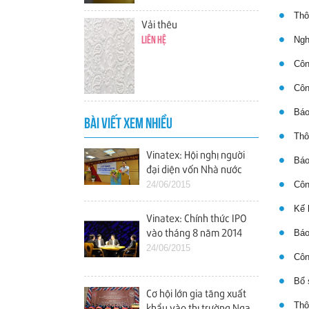
Thôn
Vải thêu
Nghị
Liên hệ
Công
Công
Báo
BÀI VIẾT XEM NHIỀU
Thôn
Vinatex: Hội nghị người
Báo 
đại diện vốn Nhà nước
tại các doanh nghiệp
24/06/2015
Công
Kế h
Vinatex: Chính thức IPO
Báo 
vào tháng 8 năm 2014
24/06/2015
Công
Bổ s
Cơ hội lớn gia tăng xuất
Thôn
khẩu vào thị trường Nga