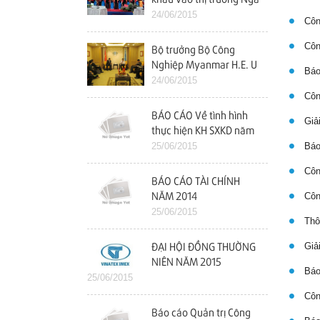
24/06/2015
Công
Công
Bộ trưởng Bộ Công
Nghiệp Myanmar H.E. U
Báo 
Maung Myint Thăm và
24/06/2015
làm việc với Vinatex
Công
BÁO CÁO Về tình hình
Giải
thực hiện KH SXKD năm
2014 và kế hoạch năm
25/06/2015
Báo
2015
Công
BÁO CÁO TÀI CHÍNH
Công
NĂM 2014
25/06/2015
Thôn
Giải
ĐẠI HỘI ĐỒNG THƯỜNG
NIÊN NĂM 2015
Báo 
25/06/2015
Công
Báo cáo Quản trị Công