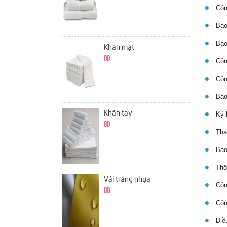
Công
Báo
Báo 
Khăn mặt
0đ
Công
Công
Báo 
Khăn tay
Ký h
0đ
Thay
Báo 
Thôn
Vải tráng nhựa
Công
0đ
Côn
Điều