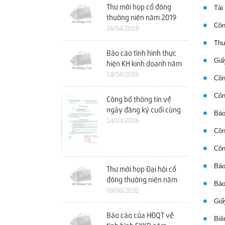
Thư mời họp cổ đông
Tài 
thường niên năm 2019
Công
16/04/2019
Thư 
Báo cáo tình hình thực
Giấy
hiện KH kinh doanh năm
2018 và KH kinh doanh
18/04/2019
Công
năm 2019
Công
Công bố thông tin về
ngày đăng ký cuối cùng
Báo
tham dự ĐHCĐ năm
14/03/2018
Công
2018
Công
Báo 
Thư mời họp Đại hội cổ
đông thường niên năm
Báo 
2020
09/06/2020
Giấy
Báo cáo của HĐQT về
Biên