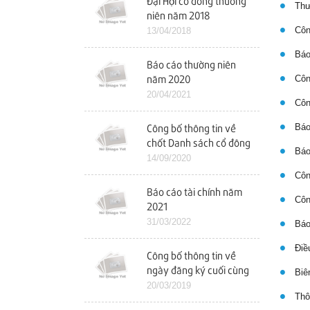
Đại Hội cổ đông thường
Thư 
niên năm 2018
Công
13/04/2018
Báo
Báo cáo thường niên
Công
năm 2020
20/04/2021
Công
Báo 
Công bố thông tin về
chốt Danh sách cổ đông
Báo 
để tổ chức ĐHCĐ bất
14/09/2020
thường
Công
Báo cáo tài chính năm
Công
2021
31/03/2022
Báo 
Điều
Công bố thông tin về
ngày đăng ký cuối cùng
Biên
chốt danh sách cổ đông
20/03/2019
Thôn
dự ĐHCĐ năm 2019