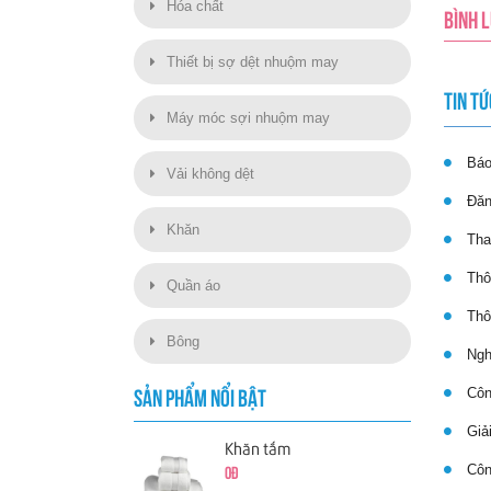
Hóa chất
BÌNH 
Thiết bị sợ dệt nhuộm may
TIN TỨ
Máy móc sợi nhuộm may
Báo 
Vải không dệt
Đăng
Khăn
Thay
Thôn
Quần áo
Thôn
Bông
Nghị
Công
SẢN PHẨM NỔI BẬT
Giải
Khăn tắm
Công
0đ