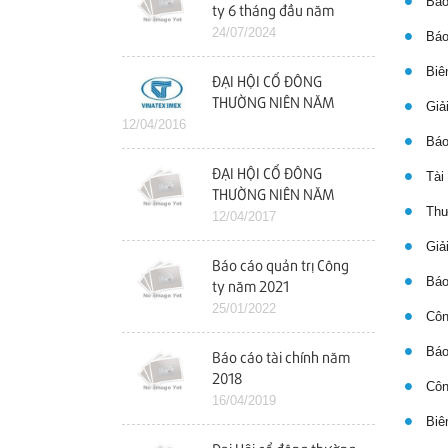
Báo 
ty 6 tháng đầu năm
2024
24/07/2024
Báo 
Biên
ĐẠI HỘI CỔ ĐÔNG
THƯỜNG NIÊN NĂM
Giải
12/04/2016
2016
Báo
ĐẠI HỘI CỔ ĐÔNG
Tài 
THƯỜNG NIÊN NĂM
Thư 
2017
12/04/2017
Giải
Báo cáo quản trị Công
Báo 
ty năm 2021
25/01/2022
Công
Báo 
Báo cáo tài chính năm
2018
Công
16/04/2019
Biên