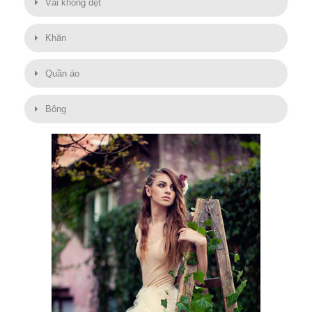
Vải không dệt
Khăn
Quần áo
Bông