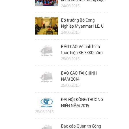
24/06/2015
Bộ trưởng Bộ Công
Nghiệp Myanmar H.E. U
Maung Myint Thăm và
24/06/2015
làm việc với Vinatex
BÁO CÁO Về tình hình
thực hiện KH SXKD năm
2014 và kế hoạch năm
25/06/2015
2015
BÁO CÁO TÀI CHÍNH
NĂM 2014
25/06/2015
ĐẠI HỘI ĐỒNG THƯỜNG
NIÊN NĂM 2015
25/06/2015
Báo cáo Quản trị Công