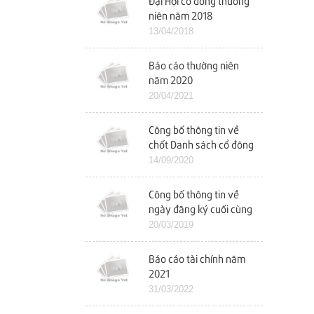
Đại Hội cổ đông thường
niên năm 2018
13/04/2018
Báo cáo thường niên
năm 2020
20/04/2021
Công bố thông tin về
chốt Danh sách cổ đông
để tổ chức ĐHCĐ bất
14/09/2020
thường
Công bố thông tin về
ngày đăng ký cuối cùng
chốt danh sách cổ đông
20/03/2019
dự ĐHCĐ năm 2019
Báo cáo tài chính năm
2021
31/03/2022