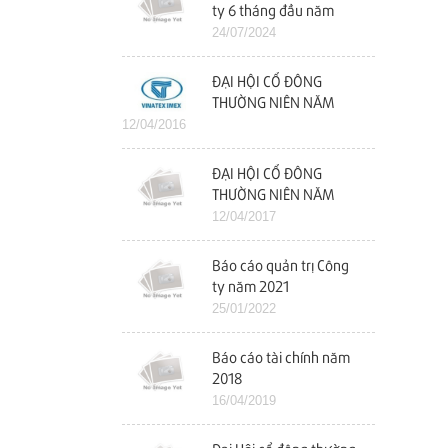
ty 6 tháng đầu năm
2024
24/07/2024
ĐẠI HỘI CỔ ĐÔNG
THƯỜNG NIÊN NĂM
12/04/2016
2016
ĐẠI HỘI CỔ ĐÔNG
THƯỜNG NIÊN NĂM
2017
12/04/2017
Báo cáo quản trị Công
ty năm 2021
25/01/2022
Báo cáo tài chính năm
2018
16/04/2019