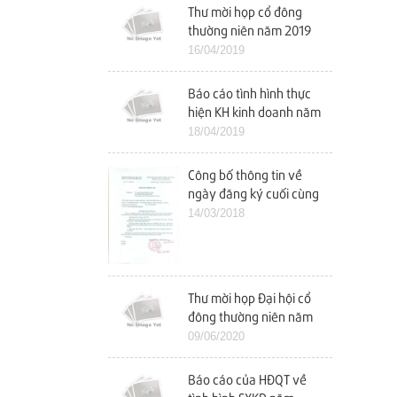
Thư mời họp cổ đông
thường niên năm 2019
16/04/2019
Báo cáo tình hình thực
hiện KH kinh doanh năm
2018 và KH kinh doanh
18/04/2019
năm 2019
Công bố thông tin về
ngày đăng ký cuối cùng
tham dự ĐHCĐ năm
14/03/2018
2018
Thư mời họp Đại hội cổ
đông thường niên năm
2020
09/06/2020
Báo cáo của HĐQT về