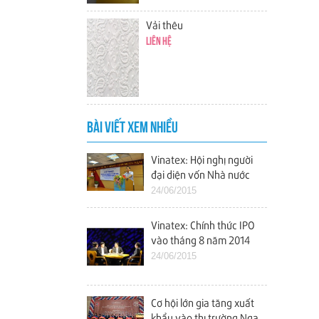
Vải thêu
Liên hệ
BÀI VIẾT XEM NHIỀU
Vinatex: Hội nghị người
đại diện vốn Nhà nước
tại các doanh nghiệp
24/06/2015
Vinatex: Chính thức IPO
vào tháng 8 năm 2014
24/06/2015
Cơ hội lớn gia tăng xuất
khẩu vào thị trường Nga