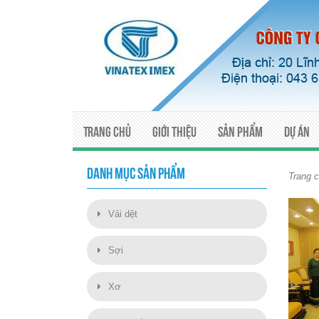
Trang chủ
Giới thiệu
Sản phẩm
Dự án
DANH MỤC SẢN PHẨM
Trang 
Vải dệt
Sợi
Xơ