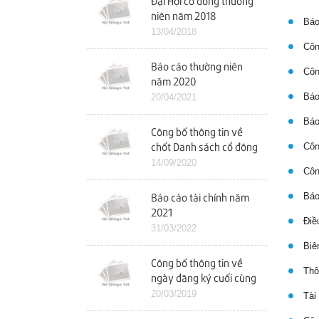
Đại Hội cổ đông thường
niên năm 2018
Báo
13/04/2018
Công
Báo cáo thường niên
Công
năm 2020
Báo 
20/04/2021
Báo 
Công bố thông tin về
Công
chốt Danh sách cổ đông
để tổ chức ĐHCĐ bất
14/09/2020
Công
thường
Báo 
Báo cáo tài chính năm
2021
Điều
31/03/2022
Biên
Công bố thông tin về
Thôn
ngày đăng ký cuối cùng
chốt danh sách cổ đông
20/03/2019
Tài 
dự ĐHCĐ năm 2019