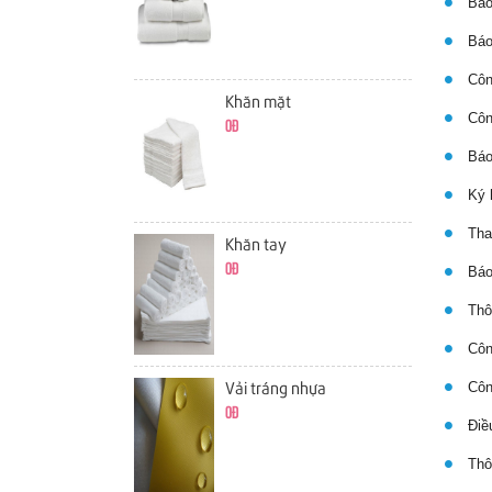
Báo
Báo 
Công
Khăn mặt
Công
0đ
Báo 
Ký h
Thay
Khăn tay
0đ
Báo 
Thôn
Công
Côn
Vải tráng nhựa
0đ
Điều
Thôn