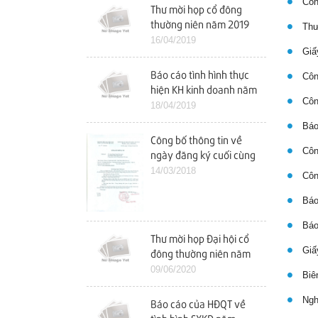
Công
Thư mời họp cổ đông
thường niên năm 2019
Thư 
16/04/2019
Giấy
Báo cáo tình hình thực
Công
hiện KH kinh doanh năm
Công
2018 và KH kinh doanh
18/04/2019
năm 2019
Báo
Công bố thông tin về
Công
ngày đăng ký cuối cùng
tham dự ĐHCĐ năm
14/03/2018
Công
2018
Báo 
Báo 
Thư mời họp Đại hội cổ
Giấy
đông thường niên năm
2020
09/06/2020
Biên
Ngh
Báo cáo của HĐQT về