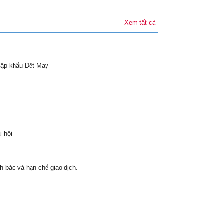
Xem tất cả
hập khẩu Dệt May
i hội
h báo và hạn chế giao dịch.