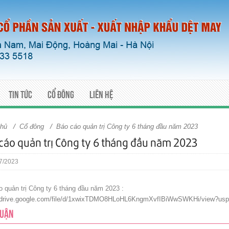
Tin tức
Cổ đông
Liên hệ
/
/
chủ
Cổ đông
Báo cáo quản trị Công ty 6 tháng đầu năm 2023
cáo quản trị Công ty 6 tháng đầu năm 2023
7/2023
 quản trị Công ty 6 tháng đầu năm 2023 :
//drive.google.com/file/d/1xwixTDMO8HLoHL6KngmXvfIBiWwSWKHi/view?usp=
LUẬN