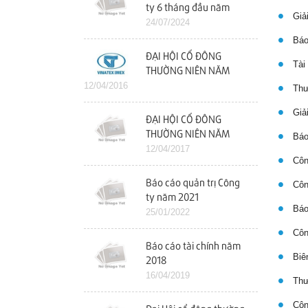
ty 6 tháng đầu năm
Giải
2024
24/07/2024
Báo
ĐẠI HỘI CỔ ĐÔNG
Tài 
THƯỜNG NIÊN NĂM
12/04/2016
2016
Thư 
Giải
ĐẠI HỘI CỔ ĐÔNG
THƯỜNG NIÊN NĂM
Báo 
2017
12/04/2017
Công
Báo cáo quản trị Công
Công
ty năm 2021
Báo 
25/01/2022
Công
Báo cáo tài chính năm
Biên
2018
16/04/2019
Thư 
Công