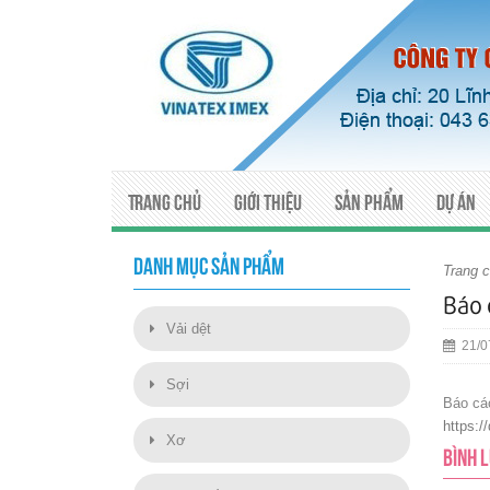
Trang chủ
Giới thiệu
Sản phẩm
Dự án
DANH MỤC SẢN PHẨM
Trang 
Báo 
Vải dệt
21/0
Sợi
Báo cáo
https:
Xơ
BÌNH 