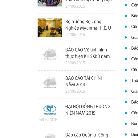
Công
24/06/2015
Báo 
Bộ trưởng Bộ Công
Công
Nghiệp Myanmar H.E. U
Maung Myint Thăm và
24/06/2015
Giải
làm việc với Vinatex
Báo
BÁO CÁO Về tình hình
thực hiện KH SXKD năm
Công
2014 và kế hoạch năm
25/06/2015
2015
Công
BÁO CÁO TÀI CHÍNH
Thôn
NĂM 2014
25/06/2015
Giải
Báo 
ĐẠI HỘI ĐỒNG THƯỜNG
Công
NIÊN NĂM 2015
25/06/2015
Báo 
Biên
Báo cáo Quản trị Công