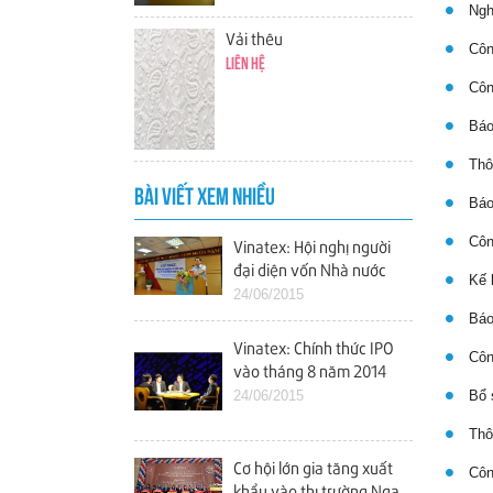
Nghị
Vải thêu
Công
Liên hệ
Công
Báo
Thôn
BÀI VIẾT XEM NHIỀU
Báo 
Công
Vinatex: Hội nghị người
đại diện vốn Nhà nước
Kế h
tại các doanh nghiệp
24/06/2015
Báo 
Vinatex: Chính thức IPO
Công
vào tháng 8 năm 2014
24/06/2015
Bổ s
Thôn
Cơ hội lớn gia tăng xuất
Công
khẩu vào thị trường Nga