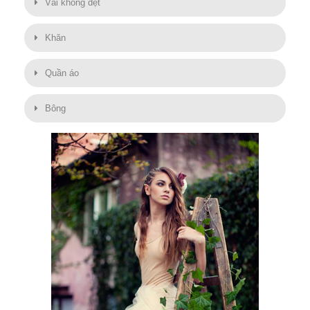
Vải không dệt
Khăn
Quần áo
Bông