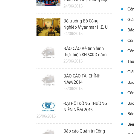
24/06/2015
Công
Giải
Bộ trưởng Bộ Công
Nghiệp Myanmar H.E. U
Báo
Maung Myint Thăm và
24/06/2015
làm việc với Vinatex
Công
BÁO CÁO Về tình hình
Công
thực hiện KH SXKD năm
2014 và kế hoạch năm
25/06/2015
Thôn
2015
Giải
BÁO CÁO TÀI CHÍNH
NĂM 2014
Báo 
25/06/2015
Công
Báo 
ĐẠI HỘI ĐỒNG THƯỜNG
NIÊN NĂM 2015
Báo 
25/06/2015
Biên
Báo cáo Quản trị Công