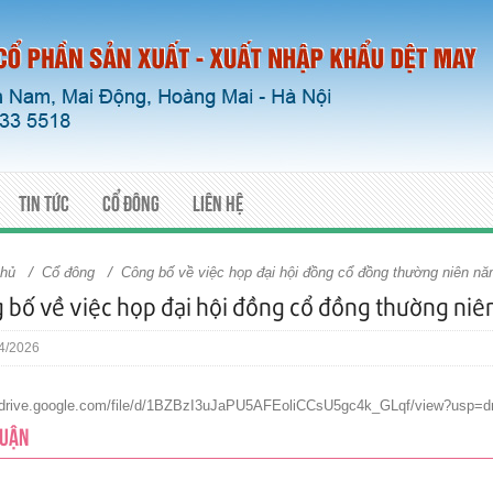
Tin tức
Cổ đông
Liên hệ
/
/
chủ
Cổ đông
Công bố về việc họp đại hội đồng cổ đồng thường niên n
 bố về việc họp đại hội đồng cổ đồng thường ni
4/2026
//drive.google.com/file/d/1BZBzI3uJaPU5AFEoliCCsU5gc4k_GLqf/view?usp=dr
LUẬN