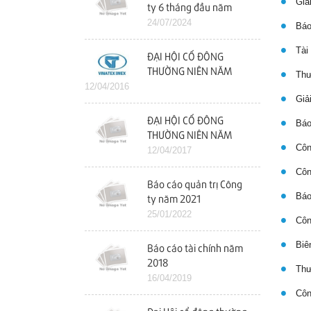
Giải
ty 6 tháng đầu năm
2024
24/07/2024
Báo
Tài 
ĐẠI HỘI CỔ ĐÔNG
THƯỜNG NIÊN NĂM
Thư 
12/04/2016
2016
Giải
ĐẠI HỘI CỔ ĐÔNG
Báo 
THƯỜNG NIÊN NĂM
Công
2017
12/04/2017
Công
Báo cáo quản trị Công
Báo 
ty năm 2021
25/01/2022
Công
Biên
Báo cáo tài chính năm
2018
Thư 
16/04/2019
Công