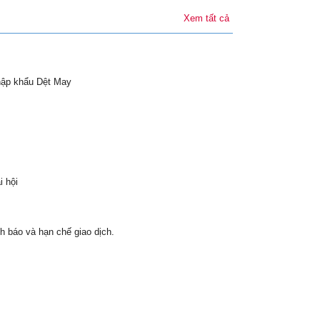
Xem tất cả
hập khẩu Dệt May
i hội
h báo và hạn chế giao dịch.