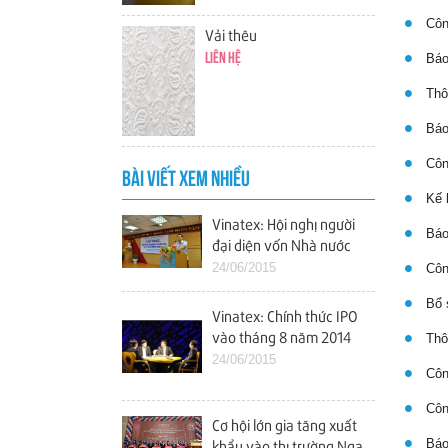
Công
Vải thêu
Báo
Liên hệ
Thôn
Báo 
Công
BÀI VIẾT XEM NHIỀU
Kế h
Vinatex: Hội nghị người
Báo 
đại diện vốn Nhà nước
tại các doanh nghiệp
24/06/2015
Công
Bổ s
Vinatex: Chính thức IPO
vào tháng 8 năm 2014
Thôn
24/06/2015
Công
Công
Cơ hội lớn gia tăng xuất
Báo 
khẩu vào thị trường Nga