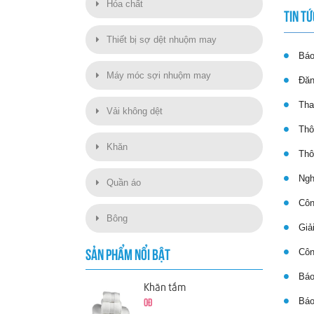
Hóa chất
TIN TỨ
Thiết bị sợ dệt nhuộm may
Báo 
Máy móc sợi nhuộm may
Đăng
Thay
Vải không dệt
Thôn
Khăn
Thôn
Nghị
Quần áo
Công
Bông
Giải
Công
SẢN PHẨM NỔI BẬT
Báo
Khăn tắm
Báo 
0đ