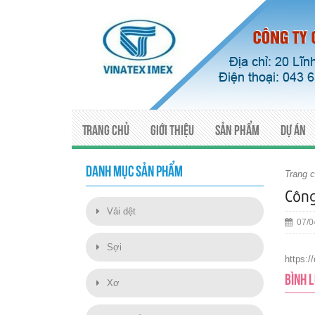
Trang chủ
Giới thiệu
Sản phẩm
Dự án
DANH MỤC SẢN PHẨM
Trang 
Công
Vải dệt
07/0
Sợi
https:
BÌNH 
Xơ