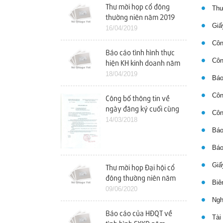
Thư mời họp cổ đông
Thư 
thường niên năm 2019
Giấy
16/04/2019
Công
Báo cáo tình hình thực
Công
hiện KH kinh doanh năm
2018 và KH kinh doanh
18/04/2019
Báo
năm 2019
Công
Công bố thông tin về
ngày đăng ký cuối cùng
Công
tham dự ĐHCĐ năm
14/03/2018
2018
Báo 
Báo 
Giấy
Thư mời họp Đại hội cổ
đông thường niên năm
Biên
2020
09/06/2020
Ngh
Báo cáo của HĐQT về
Tài 