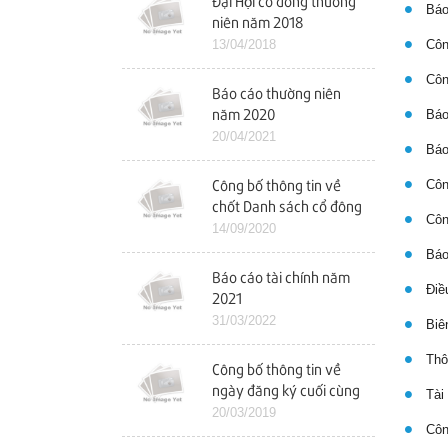
Đại Hội cổ đông thường
Báo
niên năm 2018
13/04/2018
Công
Công
Báo cáo thường niên
Báo 
năm 2020
20/04/2021
Báo 
Công
Công bố thông tin về
chốt Danh sách cổ đông
Công
để tổ chức ĐHCĐ bất
14/09/2020
thường
Báo 
Báo cáo tài chính năm
Điều
2021
31/03/2022
Biên
Thôn
Công bố thông tin về
ngày đăng ký cuối cùng
Tài 
chốt danh sách cổ đông
20/03/2019
Công
dự ĐHCĐ năm 2019