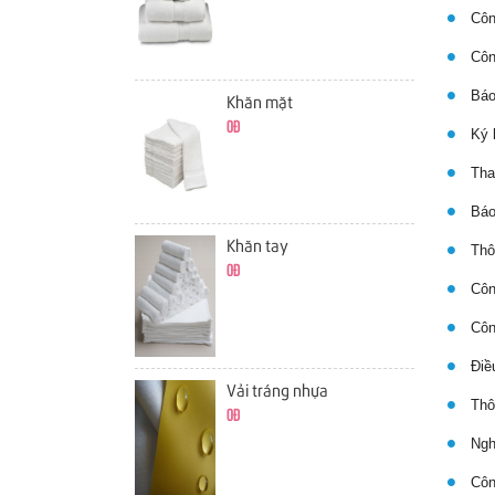
Công
Công
Báo 
Khăn mặt
0đ
Ký h
Thay
Báo 
Khăn tay
Thôn
0đ
Công
Côn
Điều
Vải tráng nhựa
Thôn
0đ
Nghị
Công