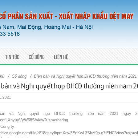
Tin tức
Cổ đông
Liên hệ
/
/
chủ
Cổ đông
Biên bản và Nghị quyết họp ĐHCĐ thường niên năm 2021
 bản và Nghị quyết họp ĐHCĐ thường niên năm 2
6/2021
bản và Nghị quyết họp ĐHCĐ thường niên năm 2021 ngày 24
cdfLXnyuyVyW58S/view?usp=sharing
 Công ty :
//drive.google.com/file/d/18qseylbpmXqw3EnKwL3Shzf9p-g7lEHC/view?usp=sh