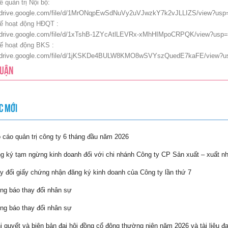
 quản trị Nội bộ:
//drive.google.com/file/d/1MrONqpEwSdNuVy2uVJwzkY7k2vJLLIZS/view?usp=
ế hoạt động HĐQT :
//drive.google.com/file/d/1xTshB-1ZYcAtlLEVRx-xMhHIMpoCRPQK/view?usp=
ế hoạt động BKS :
//drive.google.com/file/d/1jKSKDe4BULW8KMO8wSVYszQuedE7kaFE/view?us
LUẬN
C MỚI
cáo quản trị công ty 6 tháng đầu năm 2026
 ký tạm ngừng kinh doanh đối với chi nhánh Công ty CP Sản xuất – xuất n
 đổi giấy chứng nhận đăng ký kinh doanh của Công ty lần thứ 7
g báo thay đổi nhân sự
g báo thay đổi nhân sự
 quyết và biên bản đại hội đồng cổ đông thường niên năm 2026 và tài liệu đạ