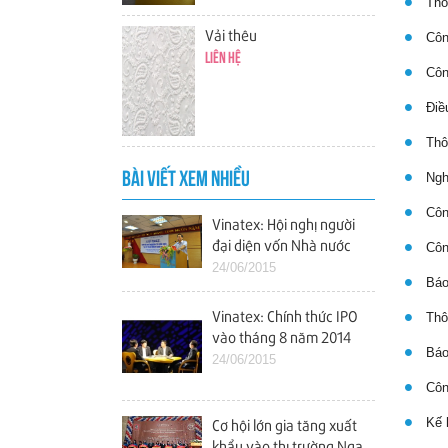
Thôn
Vải thêu
Công
Liên hệ
Côn
Điều
Thôn
Nghị
BÀI VIẾT XEM NHIỀU
Công
Vinatex: Hội nghị người
đại diện vốn Nhà nước
Công
tại các doanh nghiệp
24/06/2015
Báo
Vinatex: Chính thức IPO
Thôn
vào tháng 8 năm 2014
Báo 
24/06/2015
Công
Kế h
Cơ hội lớn gia tăng xuất
khẩu vào thị trường Nga