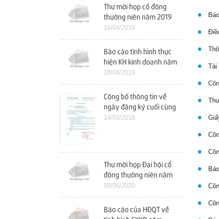
Thư mời họp cổ đông
Báo 
thường niên năm 2019
16/04/2019
Điều
Thôn
Báo cáo tình hình thực
hiện KH kinh doanh năm
Tài 
2018 và KH kinh doanh
18/04/2019
năm 2019
Công
Công bố thông tin về
Thư 
ngày đăng ký cuối cùng
tham dự ĐHCĐ năm
14/03/2018
Giấy
2018
Công
Công
Thư mời họp Đại hội cổ
Báo
đông thường niên năm
2020
09/06/2020
Công
Công
Báo cáo của HĐQT về