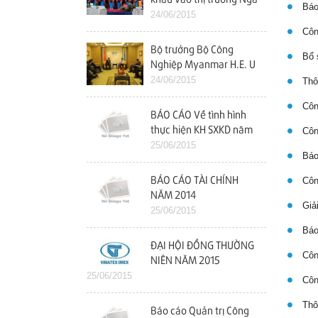
Báo 
24/06/2015
Công
Bộ trưởng Bộ Công
Bổ s
Nghiệp Myanmar H.E. U
Maung Myint Thăm và
24/06/2015
Thôn
làm việc với Vinatex
Công
BÁO CÁO Về tình hình
thực hiện KH SXKD năm
Công
2014 và kế hoạch năm
25/06/2015
Báo 
2015
BÁO CÁO TÀI CHÍNH
Công
NĂM 2014
Giải
25/06/2015
Báo
ĐẠI HỘI ĐỒNG THƯỜNG
Công
NIÊN NĂM 2015
25/06/2015
Công
Thôn
Báo cáo Quản trị Công