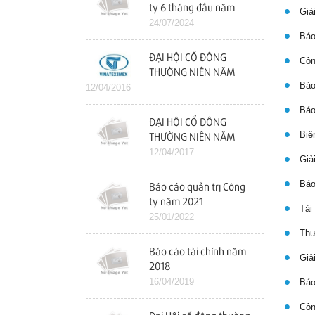
ty 6 tháng đầu năm
Giải
2024
24/07/2024
Báo 
ĐẠI HỘI CỔ ĐÔNG
Công
THƯỜNG NIÊN NĂM
Báo 
12/04/2016
2016
Báo 
ĐẠI HỘI CỔ ĐÔNG
Biên
THƯỜNG NIÊN NĂM
2017
12/04/2017
Giải
Báo
Báo cáo quản trị Công
ty năm 2021
Tài 
25/01/2022
Thư 
Báo cáo tài chính năm
Giải
2018
16/04/2019
Báo 
Công