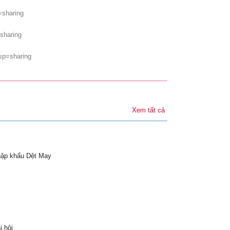
sharing
sharing
p=sharing
Xem tất cả
hập khẩu Dệt May
i hội