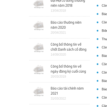
Đại Hội cổ đông thường
niên năm 2018
Công
13/04/2018
Báo 
Công
Báo cáo thường niên
năm 2020
Biên
20/04/2021
Thư 
Công bố thông tin về
Công
chốt Danh sách cổ đông
để tổ chức ĐHCĐ bất
14/09/2020
Báo
thường
Công
Công bố thông tin về
ngày đăng ký cuối cùng
Công
chốt danh sách cổ đông
20/03/2019
Báo 
dự ĐHCĐ năm 2019
Báo cáo tài chính năm
Báo 
2021
Công
31/03/2022
Công