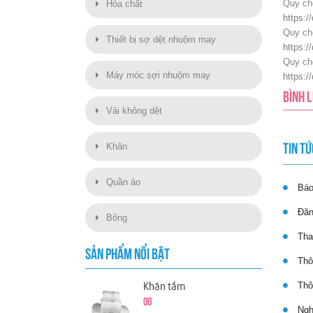
Quy chế
Hóa chất
https:
Quy ch
Thiết bị sợ dệt nhuộm may
https:
Quy ch
Máy móc sợi nhuộm may
https:
BÌNH 
Vải không dệt
Khăn
TIN TỨ
Quần áo
Báo 
Đăng
Bông
Thay
SẢN PHẨM NỔI BẬT
Thôn
Thôn
Khăn tắm
0đ
Nghị