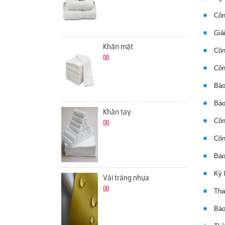
Công
Giải
Khăn mặt
Công
0đ
Công
Báo
Báo 
Khăn tay
Công
0đ
Công
Báo 
Ký h
Vải tráng nhựa
0đ
Thay
Báo 