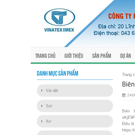
Trang chủ
Giới thiệu
Sản phẩm
Dự án
DANH MỤC SẢN PHẨM
Trang 
Biên
Vải dệt
24/0
Sợi
Biên 
oKjE9F
Xơ
Điều lệ
https: