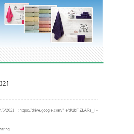
021
/6/2021 :
https://drive.google.com/file/d/1bFlZLARz_H-
aring