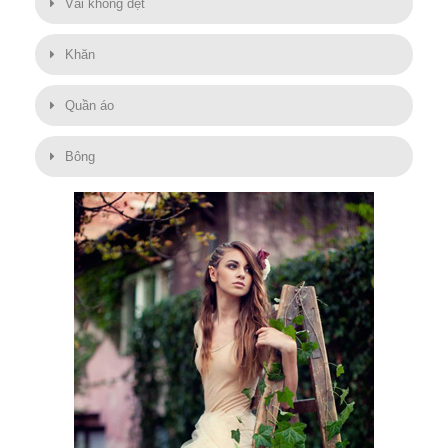
Vải không dệt
Khăn
Quần áo
Bông