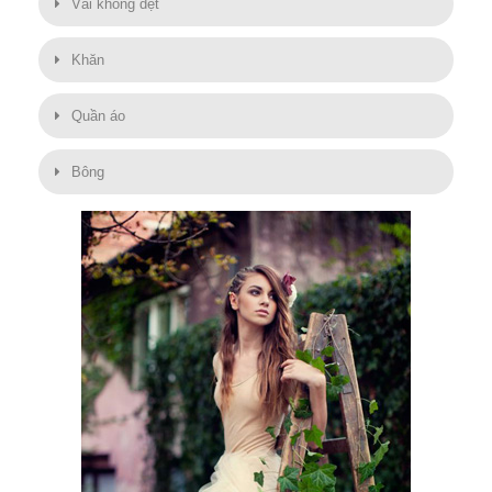
Vải không dệt
Khăn
Quần áo
Bông