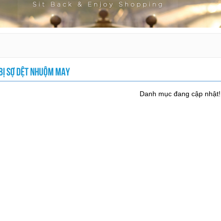
 BỊ SỢ DỆT NHUỘM MAY
Danh mục đang cập nhật!