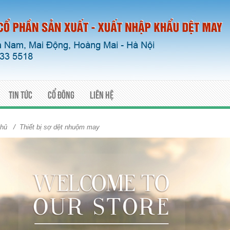
Tin tức
Cổ đông
Liên hệ
/
chủ
Thiết bị sợ dệt nhuộm may