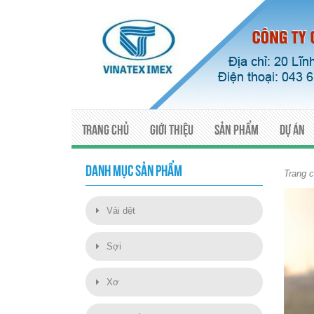
Trang chủ
Giới thiệu
Sản phẩm
Dự án
DANH MỤC SẢN PHẨM
Trang 
Vải dệt
Sợi
Xơ