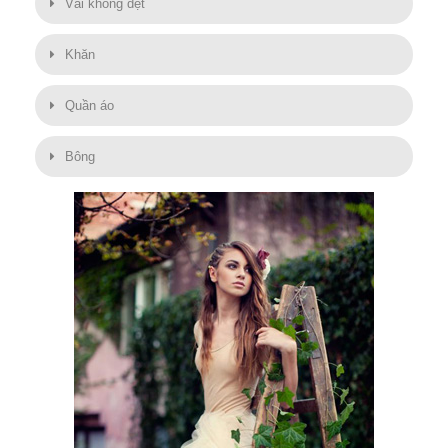
Vải không dệt
Khăn
Quần áo
Bông