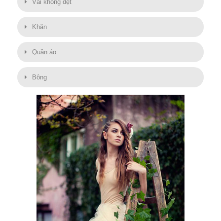
Vải không dệt
Khăn
Quần áo
Bông