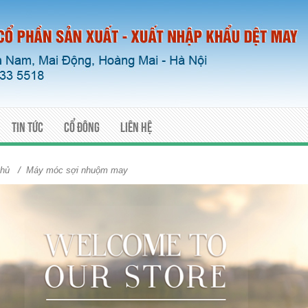
Tin tức
Cổ đông
Liên hệ
/
chủ
Máy móc sợi nhuộm may