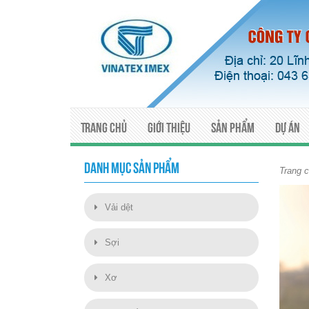
Trang chủ
Giới thiệu
Sản phẩm
Dự án
DANH MỤC SẢN PHẨM
Trang 
Vải dệt
Sợi
Xơ