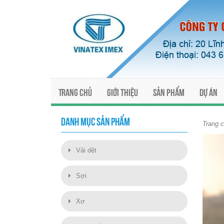
Trang chủ
Giới thiệu
Sản phẩm
Dự án
DANH MỤC SẢN PHẨM
Trang 
Vải dệt
Sợi
Xơ