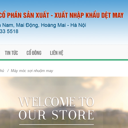
Tin tức
Cổ đông
Liên hệ
/
chủ
Máy móc sợi nhuộm may