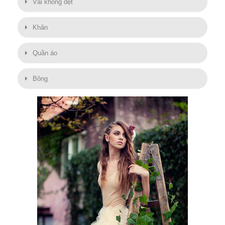
Vải không dệt
Khăn
Quần áo
Bông