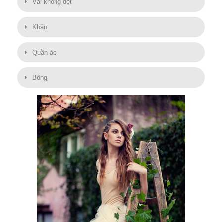
Vải không dệt
Khăn
Quần áo
Bông