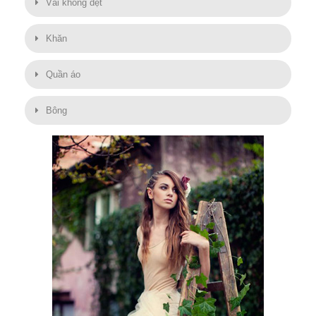
Vải không dệt
Khăn
Quần áo
Bông