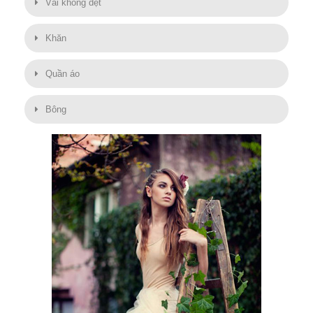
Vải không dệt
Khăn
Quần áo
Bông