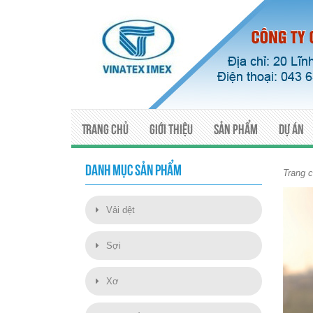
Trang chủ
Giới thiệu
Sản phẩm
Dự án
DANH MỤC SẢN PHẨM
Trang 
Vải dệt
Sợi
Xơ