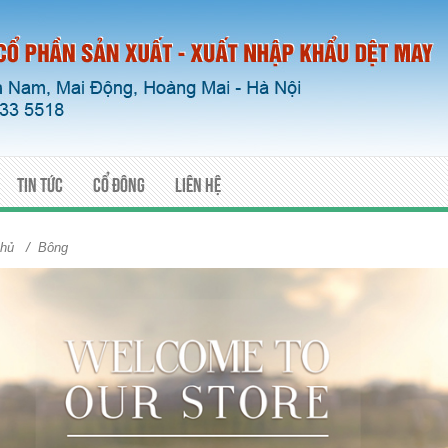
Tin tức
Cổ đông
Liên hệ
/
chủ
Bông