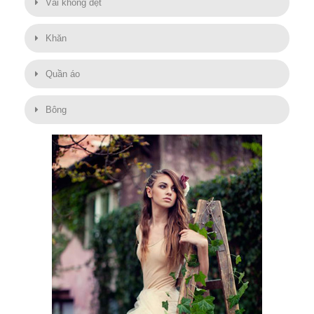
Vải không dệt
Khăn
Quần áo
Bông