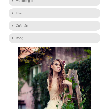
Vải không dệt
Khăn
Quần áo
Bông