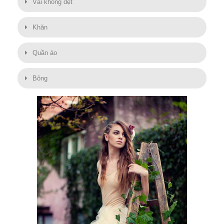
Vải không dệt
Khăn
Quần áo
Bông