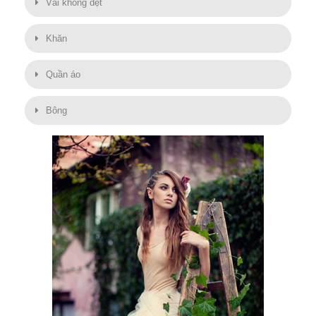
Vải không dệt
Khăn
Quần áo
Bông